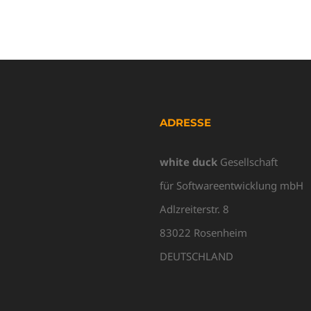
ADRESSE
white duck
Gesellschaft
für Softwareentwicklung mbH
Adlzreiterstr. 8
83022 Rosenheim
DEUTSCHLAND