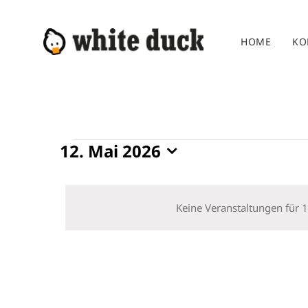
Zum
Inhalt
HOME
KO
springen
Veranstaltungen
12. Mai 2026
Datum
für
wählen.
12.
Keine Veranstaltungen für 
Mai
2026