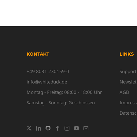
KONTAKT
LINKS
+49 8031 230159-0
Support
info@whiteduck.de
Newslet
Montag - Freitag: 08:00 - 18:00 Uhr
AGB
Samstag - Sonntag: Geschlossen
Impres
Datensc