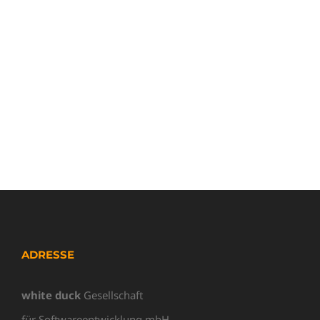
ADRESSE
white duck
Gesellschaft
für Softwareentwicklung mbH