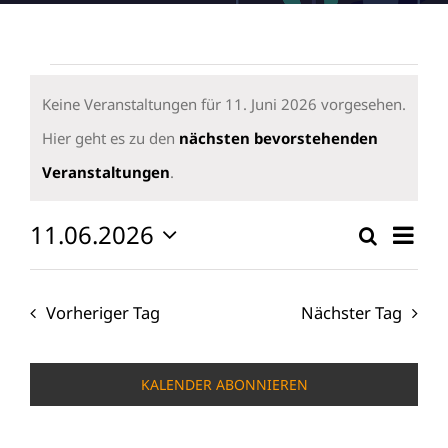
Veranstaltungen
für
Keine Veranstaltungen für 11. Juni 2026 vorgesehen.
11.
Hier geht es zu den
nächsten bevorstehenden
Hinweis
Juni
Veranstaltungen
.
2026
11.06.2026
Vera
Suche
Verans
Tag
Ansi
Datum
Suche
wählen.
Navi
und
Vorheriger Tag
Nächster Tag
Ansicht
Naviga
KALENDER ABONNIEREN