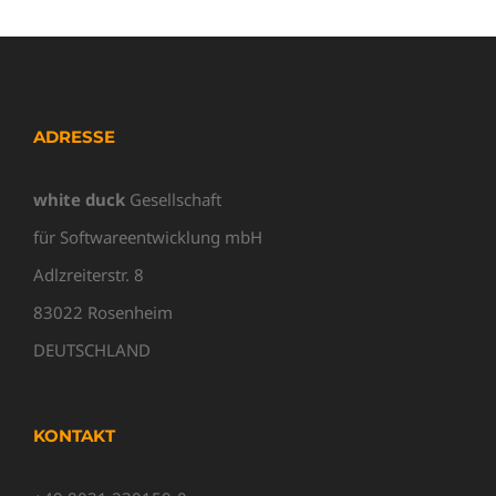
ADRESSE
white duck
Gesellschaft
für Softwareentwicklung mbH
Adlzreiterstr. 8
83022 Rosenheim
DEUTSCHLAND
KONTAKT