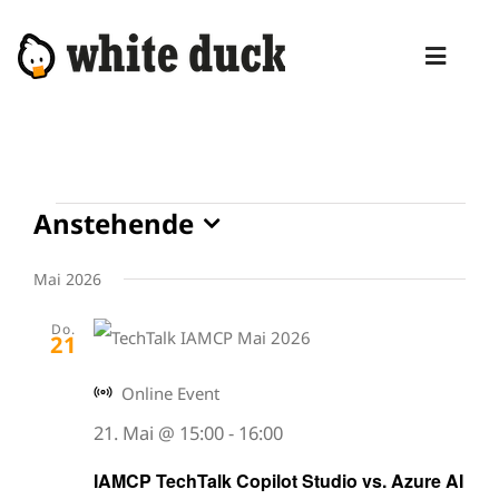
Zum
Inhalt
Toggl
springen
Naviga
HOME
KOMPETENZEN
Veranstaltungen
Anstehende
DIENSTLEISTUNGEN
Datum
wählen.
Mai 2026
MANAGED SERVICES
Do.
PRODUKTE
21
BLOG
Online Event
21. Mai @ 15:00
-
16:00
ABOUT
IAMCP TechTalk Copilot Studio vs. Azure AI