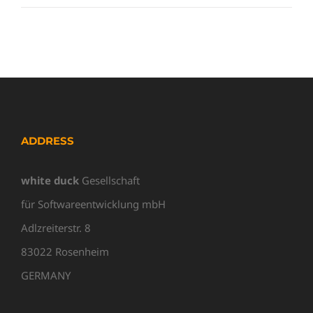
ADDRESS
white duck
Gesellschaft
für Softwareentwicklung mbH
Adlzreiterstr. 8
83022 Rosenheim
GERMANY